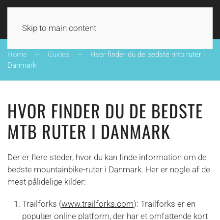
UDE I DANMARK
Skip to main content
Home
Guides
Hvor finder du de bedste mtb ruter i
Danmark
HVOR FINDER DU DE BEDSTE
MTB RUTER I DANMARK
Der er flere steder, hvor du kan finde information om de
bedste mountainbike-ruter i Danmark. Her er nogle af de
mest pålidelige kilder:
Trailforks (
www.trailforks.com
): Trailforks er en
populær online platform, der har et omfattende kort