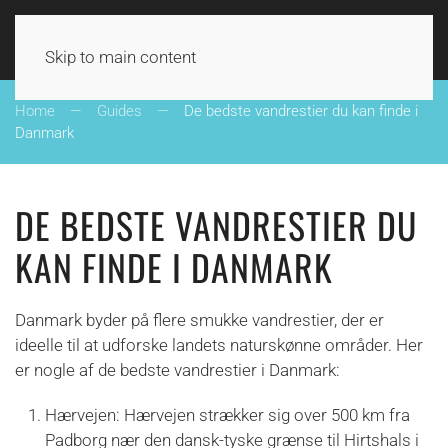
UDE I DANMARK
Skip to main content
Home
Guides
De bedste vandrestier du kan finde i
Danmark
DE BEDSTE VANDRESTIER DU
KAN FINDE I DANMARK
Danmark byder på flere smukke vandrestier, der er
ideelle til at udforske landets naturskønne områder. Her
er nogle af de bedste vandrestier i Danmark:
Hærvejen: Hærvejen strækker sig over 500 km fra
Padborg nær den dansk-tyske grænse til Hirtshals i