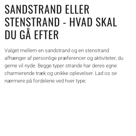
SANDSTRAND ELLER
STENSTRAND - HVAD SKAL
DU GÅ EFTER
Valget mellem en sandstrand og en stenstrand
afhænger af personlige præferencer og aktiviteter, du
gerne vil nyde. Begge typer strande har deres egne
charmerende træk og unikke oplevelser. Lad os se
nærmere på fordelene ved hver type:
SANDSTRAND:
Blød og behagelig: Sandstrande er generelt blødere
og mere behagelige at gå på, især for bare fødder.
Bygge sandslotte: Sandstrande er ideelle til at bygge