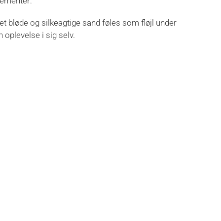
elementer:
et bløde og silkeagtige sand føles som fløjl under
 oplevelse i sig selv.
ombineret med det frodige klitlandskab, skaber en
plaske i vandet under trygge forhold, mens
positiv oplevelse, hvor gæster kan slappe af uden
borgbygning og afslappende strandvandringer. Her er
tter, brusere, leje af strandstole og parasoller,