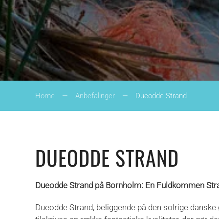
Home
Anbefalinger
Dueodde Strand
DUEODDE STRAND
Dueodde Strand på Bornholm: En Fuldkommen Stra
Dueodde Strand, beliggende på den solrige danske ø