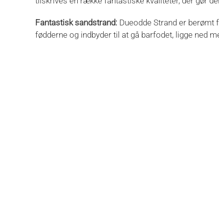
tilskrives en række fantastiske kvaliteter, der gør 
Fantastisk sandstrand:
Dueodde Strand er berømt for
fødderne og indbyder til at gå barfodet, ligge ned m
Smuk natur:
Den betagende natur ved Dueodde Strand 
idyllisk og rolig atmosfære, hvor naturens skønhed t
Børnevenlig:
Strandens blide skråning og lave vand g
forældrene slapper af med visheden om, at deres s
Rent og velholdt:
Dueodde Strand er kendt for sin r
at bekymre sig om affald eller snavs.
Aktiviteter:
Stranden tilbyder en bred vifte af aktiv
noget for alle aldre og interesser.
Faciliteter:
Gæsterne på Dueodde Strand vil finde et om
samt appetitlige spisesteder og hyggelige caféer i